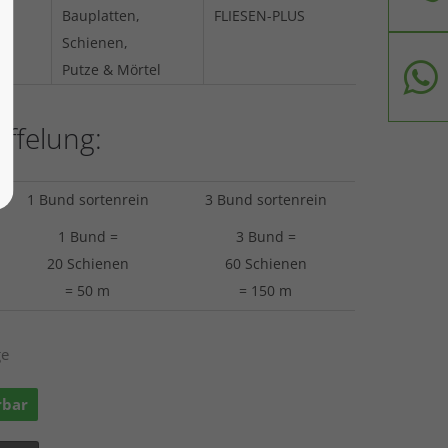
Bauplatten,
FLIESEN-PLUS
Schienen,
Putze & Mörtel
affelung:
1 Bund sortenrein
3 Bund sortenrein
1 Bund =
3 Bund =
20 Schienen
60 Schienen
= 50 m
= 150 m
ge
rbar