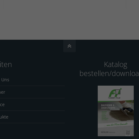
iten
Katalog
bestellen/downlo
 Uns
ner
ice
ukte