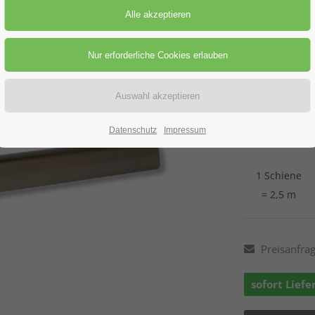
70200-090
Preis-St
Datenschutz
Impressum
1 Schiene
1 Schiene
= 2,5 m
Preisanfra
sofort Liefe