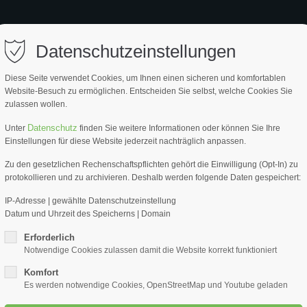
ort
Get in touch
EITE
PRODUKTE
SERVICE
PARTNER
ÜBER UNS
Datenschutzeinstellungen
psum dolor sit amet:
Cybersteel Inc.
Diese Seite verwendet Cookies, um Ihnen einen sicheren und komfortablen
376-293 City Road, Suite 600
Website-Besuch zu ermöglichen. Entscheiden Sie selbst, welche Cookies Sie
San Francisco, CA 94102
zulassen wollen.
4h
Datenschutz
Unter
finden Sie weitere Informationen oder können Sie Ihre
Rundpro
Have any questions?
Einstellungen für diese Website jederzeit nachträglich anpassen.
/ 365days
+44 1234 567 890
9 mm po
Zu den gesetzlichen Rechenschaftspflichten gehört die Einwilligung (Opt-In) zu
protokollieren und zu archivieren. Deshalb werden folgende Daten gespeichert:
Drop us a line
überall dort e
info@yourdomain.com
IP-Adresse | gewählte Datenschutzeinstellung
Belastungen ge
Datum und Uhrzeit des Speicherns | Domain
r support for our customers
Eckabschluss e
ri 8:00am - 5:00pm
(GMT +1)
Erforderlich
Übergang diene
Notwendige Cookies zulassen damit die Website korrekt funktioniert
werden
Komfort
Es werden notwendige Cookies, OpenStreetMap und Youtube geladen
ARTIKEL NR.