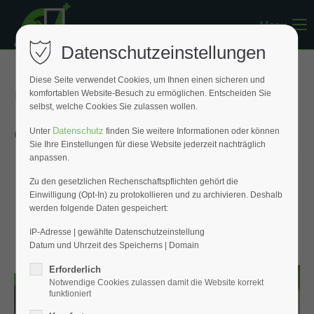
Menu
Register
|
Lost your password?
Datenschutzeinstellungen
Support
Diese Seite verwendet Cookies, um Ihnen einen sicheren und
Unser neuer Katalog
komfortablen Website-Besuch zu ermöglichen. Entscheiden Sie
Lorem ipsum dolor sit amet:
selbst, welche Cookies Sie zulassen wollen.
Online-Blätterkatalog:
Datenschutz
Unter
finden Sie weitere Informationen oder können
Sie Ihre Einstellungen für diese Website jederzeit nachträglich
24h
anpassen.
/ 365days
Zu den gesetzlichen Rechenschaftspflichten gehört die
Einwilligung (Opt-In) zu protokollieren und zu archivieren. Deshalb
werden folgende Daten gespeichert:
We offer support for our customers
Mon - Fri 8:00am - 5:00pm
(GMT +1)
IP-Adresse | gewählte Datenschutzeinstellung
Datum und Uhrzeit des Speicherns | Domain
Get in touch
Erforderlich
Notwendige Cookies zulassen damit die Website korrekt
Cybersteel Inc.
funktioniert
376-293 City Road, Suite 600