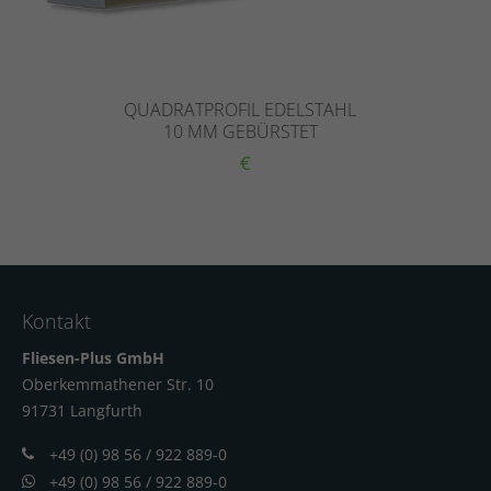
QUADRATPROFIL EDELSTAHL
10 MM GEBÜRSTET
€
Kontakt
Fliesen-Plus GmbH
Oberkemmathener Str. 10
91731 Langfur
th
+49 (0) 98 56 / 922 889-0
+49 (0) 98 56 / 922 889-0