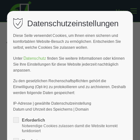
Menu
Register
|
Lost your password?
Datenschutzeinstellungen
Support
Diese Seite verwendet Cookies, um Ihnen einen sicheren und
« Zurück zur Übersicht
komfortablen Website-Besuch zu ermöglichen. Entscheiden Sie
Lorem ipsum dolor sit amet:
selbst, welche Cookies Sie zulassen wollen.
Datenschutz
Unter
finden Sie weitere Informationen oder können
Sie Ihre Einstellungen für diese Website jederzeit nachträglich
24h
anpassen.
/ 365days
Zu den gesetzlichen Rechenschaftspflichten gehört die
Einwilligung (Opt-In) zu protokollieren und zu archivieren. Deshalb
werden folgende Daten gespeichert:
We offer support for our customers
Mon - Fri 8:00am - 5:00pm
(GMT +1)
IP-Adresse | gewählte Datenschutzeinstellung
Datum und Uhrzeit des Speicherns | Domain
Get in touch
Erforderlich
Notwendige Cookies zulassen damit die Website korrekt
Cybersteel Inc.
funktioniert
376-293 City Road, Suite 600