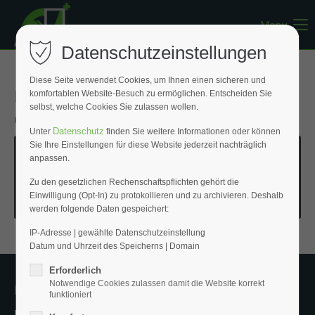
Menu
Register
|
Lost your password?
Datenschutzeinstellungen
Support
Diese Seite verwendet Cookies, um Ihnen einen sicheren und
Hier können Sie unseren Bestellschein
komfortablen Website-Besuch zu ermöglichen. Entscheiden Sie
Lorem ipsum dolor sit amet:
selbst, welche Cookies Sie zulassen wollen.
downloaden:
Datenschutz
Unter
finden Sie weitere Informationen oder können
Sie Ihre Einstellungen für diese Website jederzeit nachträglich
24h
anpassen.
/ 365days
Fiesen-Plus_Bestellschein_2026.pdf
(1,4 MiB)
Zu den gesetzlichen Rechenschaftspflichten gehört die
Einwilligung (Opt-In) zu protokollieren und zu archivieren. Deshalb
werden folgende Daten gespeichert:
We offer support for our customers
Mon - Fri 8:00am - 5:00pm
(GMT +1)
IP-Adresse | gewählte Datenschutzeinstellung
Datum und Uhrzeit des Speicherns | Domain
Get in touch
Erforderlich
Notwendige Cookies zulassen damit die Website korrekt
Kontakt
Cybersteel Inc.
funktioniert
376-293 City Road, Suite 600
Fliesen-Plus GmbH