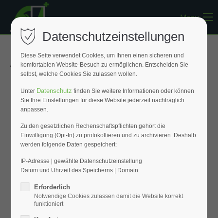
Menu
Register
|
Lost your password?
Datenschutzeinstellungen
Support
Diese Seite verwendet Cookies, um Ihnen einen sicheren und
« Zurück zur Übersicht
komfortablen Website-Besuch zu ermöglichen. Entscheiden Sie
Lorem ipsum dolor sit amet:
selbst, welche Cookies Sie zulassen wollen.
Datenschutz
Unter
finden Sie weitere Informationen oder können
Sie Ihre Einstellungen für diese Website jederzeit nachträglich
24h
anpassen.
/ 365days
Zu den gesetzlichen Rechenschaftspflichten gehört die
Einwilligung (Opt-In) zu protokollieren und zu archivieren. Deshalb
werden folgende Daten gespeichert:
We offer support for our customers
Mon - Fri 8:00am - 5:00pm
(GMT +1)
IP-Adresse | gewählte Datenschutzeinstellung
Datum und Uhrzeit des Speicherns | Domain
Get in touch
Erforderlich
Notwendige Cookies zulassen damit die Website korrekt
Cybersteel Inc.
funktioniert
376-293 City Road, Suite 600