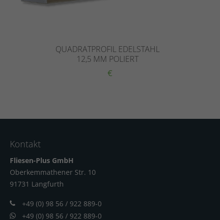
QUADRATPROFIL EDELSTAHL
12,5 MM POLIERT
€
Kontakt
Fliesen-Plus GmbH
Oberkemmathener Str. 10
91731 Langfur
th
+49 (0) 98 56 / 922 889-0
+49 (0) 98 56 / 922 889-0