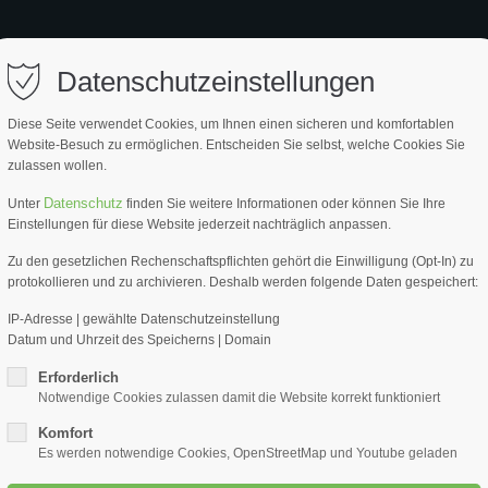
ort
Get in touch
EITE
PRODUKTE
SERVICE
PARTNER
ÜBER UNS
Datenschutzeinstellungen
psum dolor sit amet:
Cybersteel Inc.
Diese Seite verwendet Cookies, um Ihnen einen sicheren und komfortablen
376-293 City Road, Suite 600
Website-Besuch zu ermöglichen. Entscheiden Sie selbst, welche Cookies Sie
San Francisco, CA 94102
zulassen wollen.
4h
Datenschutz
Unter
finden Sie weitere Informationen oder können Sie Ihre
Wendel
Have any questions?
Einstellungen für diese Website jederzeit nachträglich anpassen.
/ 365days
+44 1234 567 890
M 14
Zu den gesetzlichen Rechenschaftspflichten gehört die Einwilligung (Opt-In) zu
protokollieren und zu archivieren. Deshalb werden folgende Daten gespeichert:
Drop us a line
Korb-Ø
info@yourdomain.com
IP-Adresse | gewählte Datenschutzeinstellung
Datum und Uhrzeit des Speicherns | Domain
Wendelrührer 
r support for our customers
ri 8:00am - 5:00pm
(GMT +1)
Erforderlich
ARTIKEL NR.
Notwendige Cookies zulassen damit die Website korrekt funktioniert
95805-161
Komfort
Es werden notwendige Cookies, OpenStreetMap und Youtube geladen