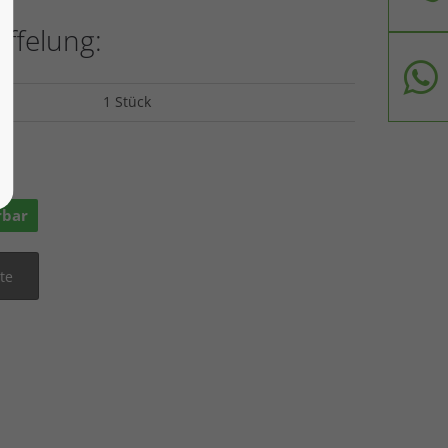
affelung:
1 Stück
ge
rbar