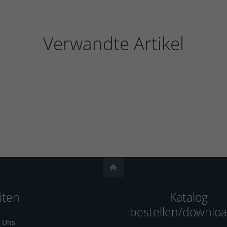
Verwandte Artikel
iten
Katalog
bestellen/downlo
 Uns