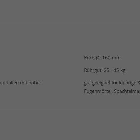
Korb-Ø: 160 mm
Rührgut: 25 - 45 kg
aterialien mit hoher
gut geeignet für klebrige 
Fugenmörtel, Spachtelmass