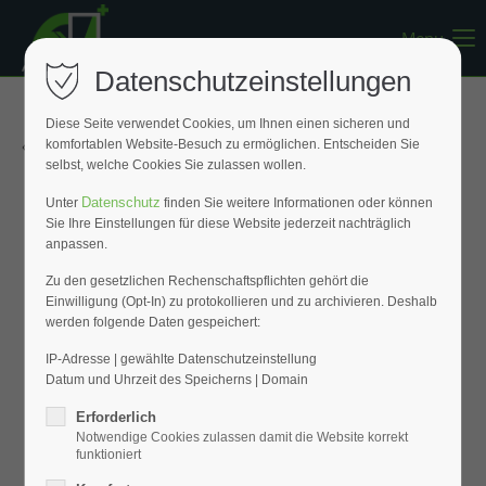
Menu
Register
|
Lost your password?
Datenschutzeinstellungen
Support
Diese Seite verwendet Cookies, um Ihnen einen sicheren und
« Zurück zur Übersicht
komfortablen Website-Besuch zu ermöglichen. Entscheiden Sie
Lorem ipsum dolor sit amet:
selbst, welche Cookies Sie zulassen wollen.
Datenschutz
Unter
finden Sie weitere Informationen oder können
Sie Ihre Einstellungen für diese Website jederzeit nachträglich
24h
anpassen.
/ 365days
Zu den gesetzlichen Rechenschaftspflichten gehört die
Einwilligung (Opt-In) zu protokollieren und zu archivieren. Deshalb
werden folgende Daten gespeichert:
We offer support for our customers
Mon - Fri 8:00am - 5:00pm
(GMT +1)
IP-Adresse | gewählte Datenschutzeinstellung
Datum und Uhrzeit des Speicherns | Domain
Get in touch
Erforderlich
Notwendige Cookies zulassen damit die Website korrekt
Cybersteel Inc.
funktioniert
376-293 City Road, Suite 600