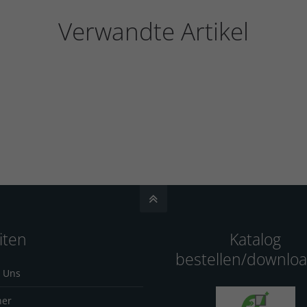
Verwandte Artikel
iten
Katalog
bestellen/downlo
 Uns
ner