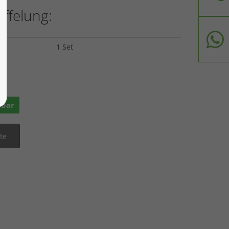
affelung:
1 Set
ge
rbar