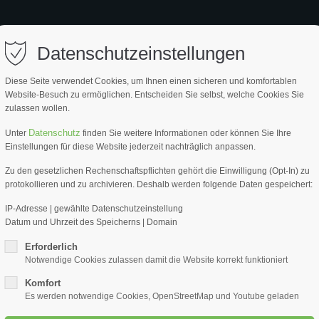
ort
Get in touch
EITE
PRODUKTE
SERVICE
PARTNER
ÜBER UNS
Datenschutzeinstellungen
psum dolor sit amet:
Cybersteel Inc.
Diese Seite verwendet Cookies, um Ihnen einen sicheren und komfortablen
376-293 City Road, Suite 600
Website-Besuch zu ermöglichen. Entscheiden Sie selbst, welche Cookies Sie
San Francisco, CA 94102
zulassen wollen.
4h
Datenschutz
Unter
finden Sie weitere Informationen oder können Sie Ihre
Waschs
Have any questions?
Einstellungen für diese Website jederzeit nachträglich anpassen.
/ 365days
+44 1234 567 890
24 Liter
Zu den gesetzlichen Rechenschaftspflichten gehört die Einwilligung (Opt-In) zu
protokollieren und zu archivieren. Deshalb werden folgende Daten gespeichert:
Drop us a line
Waschset Stan
info@yourdomain.com
IP-Adresse | gewählte Datenschutzeinstellung
Datum und Uhrzeit des Speicherns | Domain
r support for our customers
ARTIKEL NR.
ri 8:00am - 5:00pm
(GMT +1)
Erforderlich
90123-004
Notwendige Cookies zulassen damit die Website korrekt funktioniert
Komfort
Es werden notwendige Cookies, OpenStreetMap und Youtube geladen