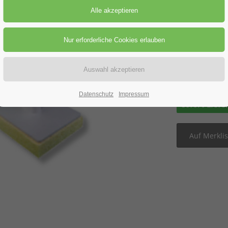
Preis-St
Preisanfra
Datenschutz
Impressum
sofort Liefe