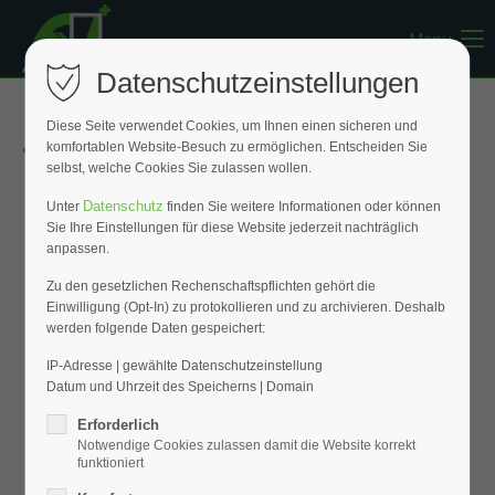
Menu
Register
|
Lost your password?
Datenschutzeinstellungen
Support
Diese Seite verwendet Cookies, um Ihnen einen sicheren und
« Zurück zur Übersicht
komfortablen Website-Besuch zu ermöglichen. Entscheiden Sie
Lorem ipsum dolor sit amet:
selbst, welche Cookies Sie zulassen wollen.
Datenschutz
Unter
finden Sie weitere Informationen oder können
Sie Ihre Einstellungen für diese Website jederzeit nachträglich
24h
anpassen.
/ 365days
Zu den gesetzlichen Rechenschaftspflichten gehört die
Einwilligung (Opt-In) zu protokollieren und zu archivieren. Deshalb
werden folgende Daten gespeichert:
We offer support for our customers
Mon - Fri 8:00am - 5:00pm
(GMT +1)
IP-Adresse | gewählte Datenschutzeinstellung
Datum und Uhrzeit des Speicherns | Domain
Get in touch
Erforderlich
Notwendige Cookies zulassen damit die Website korrekt
Cybersteel Inc.
funktioniert
376-293 City Road, Suite 600