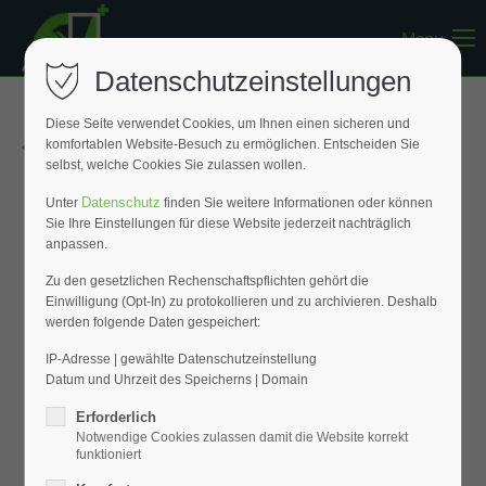
Menu
Register
|
Lost your password?
Datenschutzeinstellungen
Support
Diese Seite verwendet Cookies, um Ihnen einen sicheren und
« Zurück zur Übersicht
komfortablen Website-Besuch zu ermöglichen. Entscheiden Sie
Lorem ipsum dolor sit amet:
selbst, welche Cookies Sie zulassen wollen.
Datenschutz
Unter
finden Sie weitere Informationen oder können
Sie Ihre Einstellungen für diese Website jederzeit nachträglich
24h
anpassen.
/ 365days
Zu den gesetzlichen Rechenschaftspflichten gehört die
Einwilligung (Opt-In) zu protokollieren und zu archivieren. Deshalb
werden folgende Daten gespeichert:
We offer support for our customers
Mon - Fri 8:00am - 5:00pm
(GMT +1)
IP-Adresse | gewählte Datenschutzeinstellung
Datum und Uhrzeit des Speicherns | Domain
Get in touch
Erforderlich
Notwendige Cookies zulassen damit die Website korrekt
Cybersteel Inc.
funktioniert
376-293 City Road, Suite 600