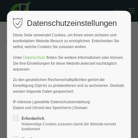
Menu
Register
|
Lost your password?
Datenschutzeinstellungen
Support
Diese Seite verwendet Cookies, um Ihnen einen sicheren und
« Zurück zur Übersicht
komfortablen Website-Besuch zu ermöglichen. Entscheiden Sie
Lorem ipsum dolor sit amet:
selbst, welche Cookies Sie zulassen wollen.
Datenschutz
Unter
finden Sie weitere Informationen oder können
Sie Ihre Einstellungen für diese Website jederzeit nachträglich
24h
anpassen.
/ 365days
Zu den gesetzlichen Rechenschaftspflichten gehört die
Einwilligung (Opt-In) zu protokollieren und zu archivieren. Deshalb
werden folgende Daten gespeichert:
We offer support for our customers
Mon - Fri 8:00am - 5:00pm
(GMT +1)
IP-Adresse | gewählte Datenschutzeinstellung
Datum und Uhrzeit des Speicherns | Domain
Get in touch
Erforderlich
Notwendige Cookies zulassen damit die Website korrekt
Cybersteel Inc.
funktioniert
376-293 City Road, Suite 600