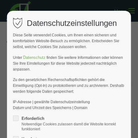
Menu
Register
|
Lost your password?
Datenschutzeinstellungen
Support
Diese Seite verwendet Cookies, um Ihnen einen sicheren und
« Zurück zur Übersicht
komfortablen Website-Besuch zu ermöglichen. Entscheiden Sie
Lorem ipsum dolor sit amet:
selbst, welche Cookies Sie zulassen wollen.
Datenschutz
Unter
finden Sie weitere Informationen oder können
Sie Ihre Einstellungen für diese Website jederzeit nachträglich
24h
anpassen.
/ 365days
Zu den gesetzlichen Rechenschaftspflichten gehört die
Einwilligung (Opt-In) zu protokollieren und zu archivieren. Deshalb
werden folgende Daten gespeichert:
We offer support for our customers
Mon - Fri 8:00am - 5:00pm
(GMT +1)
IP-Adresse | gewählte Datenschutzeinstellung
Datum und Uhrzeit des Speicherns | Domain
Get in touch
Erforderlich
Notwendige Cookies zulassen damit die Website korrekt
Cybersteel Inc.
funktioniert
376-293 City Road, Suite 600