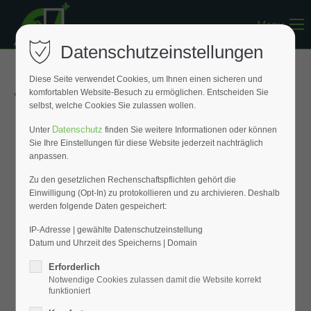
Menu
Register
|
Lost your password?
Datenschutzeinstellungen
Support
Diese Seite verwendet Cookies, um Ihnen einen sicheren und
« Zurück zur Übersicht
komfortablen Website-Besuch zu ermöglichen. Entscheiden Sie
Lorem ipsum dolor sit amet:
selbst, welche Cookies Sie zulassen wollen.
Datenschutz
Unter
finden Sie weitere Informationen oder können
Sie Ihre Einstellungen für diese Website jederzeit nachträglich
24h
anpassen.
/ 365days
Zu den gesetzlichen Rechenschaftspflichten gehört die
Einwilligung (Opt-In) zu protokollieren und zu archivieren. Deshalb
werden folgende Daten gespeichert:
We offer support for our customers
Mon - Fri 8:00am - 5:00pm
(GMT +1)
IP-Adresse | gewählte Datenschutzeinstellung
Datum und Uhrzeit des Speicherns | Domain
Get in touch
Erforderlich
Notwendige Cookies zulassen damit die Website korrekt
Cybersteel Inc.
funktioniert
376-293 City Road, Suite 600