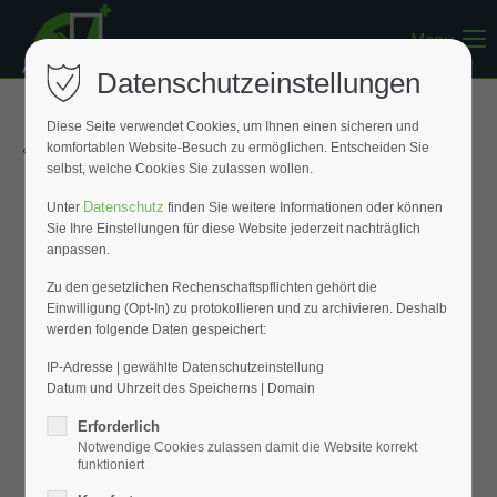
Menu
Register
|
Lost your password?
Datenschutzeinstellungen
Support
Diese Seite verwendet Cookies, um Ihnen einen sicheren und
« Zurück zur Übersicht
komfortablen Website-Besuch zu ermöglichen. Entscheiden Sie
Lorem ipsum dolor sit amet:
selbst, welche Cookies Sie zulassen wollen.
Datenschutz
Unter
finden Sie weitere Informationen oder können
Sie Ihre Einstellungen für diese Website jederzeit nachträglich
24h
anpassen.
/ 365days
Zu den gesetzlichen Rechenschaftspflichten gehört die
Einwilligung (Opt-In) zu protokollieren und zu archivieren. Deshalb
werden folgende Daten gespeichert:
We offer support for our customers
Mon - Fri 8:00am - 5:00pm
(GMT +1)
IP-Adresse | gewählte Datenschutzeinstellung
Datum und Uhrzeit des Speicherns | Domain
Get in touch
Erforderlich
Notwendige Cookies zulassen damit die Website korrekt
Cybersteel Inc.
funktioniert
376-293 City Road, Suite 600