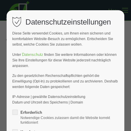
Menu
Register
|
Lost your password?
Datenschutzeinstellungen
Support
Diese Seite verwendet Cookies, um Ihnen einen sicheren und
« Zurück zur Übersicht
komfortablen Website-Besuch zu ermöglichen. Entscheiden Sie
Lorem ipsum dolor sit amet:
selbst, welche Cookies Sie zulassen wollen.
Datenschutz
Unter
finden Sie weitere Informationen oder können
Sie Ihre Einstellungen für diese Website jederzeit nachträglich
24h
anpassen.
/ 365days
Zu den gesetzlichen Rechenschaftspflichten gehört die
Einwilligung (Opt-In) zu protokollieren und zu archivieren. Deshalb
werden folgende Daten gespeichert:
We offer support for our customers
Mon - Fri 8:00am - 5:00pm
(GMT +1)
IP-Adresse | gewählte Datenschutzeinstellung
Datum und Uhrzeit des Speicherns | Domain
Get in touch
Erforderlich
Notwendige Cookies zulassen damit die Website korrekt
Cybersteel Inc.
funktioniert
376-293 City Road, Suite 600