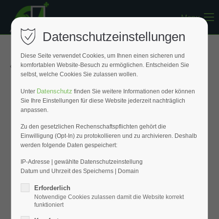
Menu
Register
|
Lost your password?
Datenschutzeinstellungen
Support
Diese Seite verwendet Cookies, um Ihnen einen sicheren und
« Zurück zur Übersicht
komfortablen Website-Besuch zu ermöglichen. Entscheiden Sie
Lorem ipsum dolor sit amet:
selbst, welche Cookies Sie zulassen wollen.
Datenschutz
Unter
finden Sie weitere Informationen oder können
Sie Ihre Einstellungen für diese Website jederzeit nachträglich
24h
anpassen.
/ 365days
Zu den gesetzlichen Rechenschaftspflichten gehört die
Einwilligung (Opt-In) zu protokollieren und zu archivieren. Deshalb
werden folgende Daten gespeichert:
We offer support for our customers
Mon - Fri 8:00am - 5:00pm
(GMT +1)
IP-Adresse | gewählte Datenschutzeinstellung
Datum und Uhrzeit des Speicherns | Domain
Get in touch
Erforderlich
Notwendige Cookies zulassen damit die Website korrekt
Cybersteel Inc.
funktioniert
376-293 City Road, Suite 600