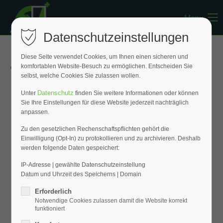
Menu
Register
|
Lost your password?
Datenschutzeinstellungen
Support
Diese Seite verwendet Cookies, um Ihnen einen sicheren und
« Zurück zur Übersicht
komfortablen Website-Besuch zu ermöglichen. Entscheiden Sie
Lorem ipsum dolor sit amet:
selbst, welche Cookies Sie zulassen wollen.
Datenschutz
Unter
finden Sie weitere Informationen oder können
Sie Ihre Einstellungen für diese Website jederzeit nachträglich
24h
anpassen.
/ 365days
Zu den gesetzlichen Rechenschaftspflichten gehört die
Einwilligung (Opt-In) zu protokollieren und zu archivieren. Deshalb
werden folgende Daten gespeichert:
We offer support for our customers
Mon - Fri 8:00am - 5:00pm
(GMT +1)
IP-Adresse | gewählte Datenschutzeinstellung
Datum und Uhrzeit des Speicherns | Domain
Get in touch
Erforderlich
Notwendige Cookies zulassen damit die Website korrekt
Cybersteel Inc.
funktioniert
376-293 City Road, Suite 600