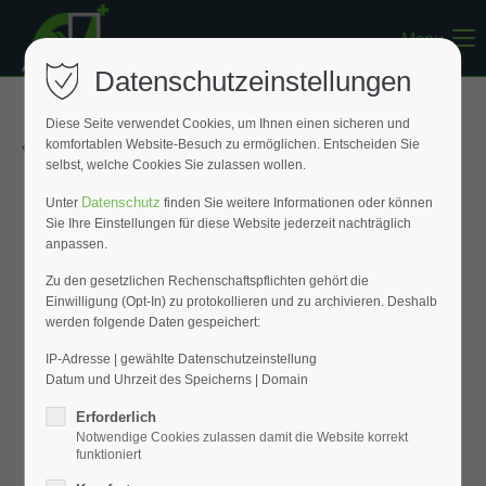
Menu
Register
|
Lost your password?
Datenschutzeinstellungen
Support
Diese Seite verwendet Cookies, um Ihnen einen sicheren und
« Zurück zur Übersicht
komfortablen Website-Besuch zu ermöglichen. Entscheiden Sie
Lorem ipsum dolor sit amet:
selbst, welche Cookies Sie zulassen wollen.
Datenschutz
Unter
finden Sie weitere Informationen oder können
Sie Ihre Einstellungen für diese Website jederzeit nachträglich
24h
anpassen.
/ 365days
Zu den gesetzlichen Rechenschaftspflichten gehört die
Einwilligung (Opt-In) zu protokollieren und zu archivieren. Deshalb
werden folgende Daten gespeichert:
We offer support for our customers
Mon - Fri 8:00am - 5:00pm
(GMT +1)
IP-Adresse | gewählte Datenschutzeinstellung
Datum und Uhrzeit des Speicherns | Domain
Get in touch
Erforderlich
Notwendige Cookies zulassen damit die Website korrekt
Cybersteel Inc.
funktioniert
376-293 City Road, Suite 600