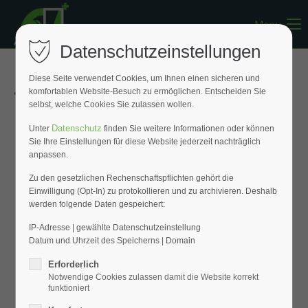
Menu
Register
|
Lost your password?
Datenschutzeinstellungen
Support
Diese Seite verwendet Cookies, um Ihnen einen sicheren und
« Zurück zur Übersicht
komfortablen Website-Besuch zu ermöglichen. Entscheiden Sie
Lorem ipsum dolor sit amet:
selbst, welche Cookies Sie zulassen wollen.
Datenschutz
Unter
finden Sie weitere Informationen oder können
Sie Ihre Einstellungen für diese Website jederzeit nachträglich
24h
anpassen.
/ 365days
Zu den gesetzlichen Rechenschaftspflichten gehört die
Einwilligung (Opt-In) zu protokollieren und zu archivieren. Deshalb
werden folgende Daten gespeichert:
We offer support for our customers
Mon - Fri 8:00am - 5:00pm
(GMT +1)
IP-Adresse | gewählte Datenschutzeinstellung
Datum und Uhrzeit des Speicherns | Domain
Get in touch
Erforderlich
Notwendige Cookies zulassen damit die Website korrekt
Cybersteel Inc.
funktioniert
376-293 City Road, Suite 600