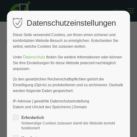
Menu
Register
|
Lost your password?
Datenschutzeinstellungen
Support
Diese Seite verwendet Cookies, um Ihnen einen sicheren und
« Zurück zur Übersicht
komfortablen Website-Besuch zu ermöglichen. Entscheiden Sie
Lorem ipsum dolor sit amet:
selbst, welche Cookies Sie zulassen wollen.
Datenschutz
Unter
finden Sie weitere Informationen oder können
Sie Ihre Einstellungen für diese Website jederzeit nachträglich
24h
anpassen.
/ 365days
Zu den gesetzlichen Rechenschaftspflichten gehört die
Einwilligung (Opt-In) zu protokollieren und zu archivieren. Deshalb
werden folgende Daten gespeichert:
We offer support for our customers
Mon - Fri 8:00am - 5:00pm
(GMT +1)
IP-Adresse | gewählte Datenschutzeinstellung
Datum und Uhrzeit des Speicherns | Domain
Get in touch
Erforderlich
Notwendige Cookies zulassen damit die Website korrekt
Cybersteel Inc.
funktioniert
376-293 City Road, Suite 600