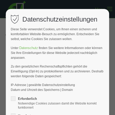
Menu
Register
|
Lost your password?
Datenschutzeinstellungen
Support
Diese Seite verwendet Cookies, um Ihnen einen sicheren und
« Zurück zur Übersicht
komfortablen Website-Besuch zu ermöglichen. Entscheiden Sie
Lorem ipsum dolor sit amet:
selbst, welche Cookies Sie zulassen wollen.
Datenschutz
Unter
finden Sie weitere Informationen oder können
Sie Ihre Einstellungen für diese Website jederzeit nachträglich
24h
anpassen.
/ 365days
Zu den gesetzlichen Rechenschaftspflichten gehört die
Einwilligung (Opt-In) zu protokollieren und zu archivieren. Deshalb
werden folgende Daten gespeichert:
We offer support for our customers
Mon - Fri 8:00am - 5:00pm
(GMT +1)
IP-Adresse | gewählte Datenschutzeinstellung
Datum und Uhrzeit des Speicherns | Domain
Get in touch
Erforderlich
Notwendige Cookies zulassen damit die Website korrekt
Cybersteel Inc.
funktioniert
376-293 City Road, Suite 600