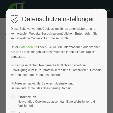
Menu
Register
|
Lost your password?
Datenschutzeinstellungen
Support
Diese Seite verwendet Cookies, um Ihnen einen sicheren und
« Zurück zur Übersicht
komfortablen Website-Besuch zu ermöglichen. Entscheiden Sie
Lorem ipsum dolor sit amet:
selbst, welche Cookies Sie zulassen wollen.
Datenschutz
Unter
finden Sie weitere Informationen oder können
Sie Ihre Einstellungen für diese Website jederzeit nachträglich
24h
anpassen.
/ 365days
Zu den gesetzlichen Rechenschaftspflichten gehört die
Einwilligung (Opt-In) zu protokollieren und zu archivieren. Deshalb
werden folgende Daten gespeichert:
We offer support for our customers
Mon - Fri 8:00am - 5:00pm
(GMT +1)
IP-Adresse | gewählte Datenschutzeinstellung
Datum und Uhrzeit des Speicherns | Domain
Get in touch
Erforderlich
Notwendige Cookies zulassen damit die Website korrekt
Cybersteel Inc.
funktioniert
376-293 City Road, Suite 600