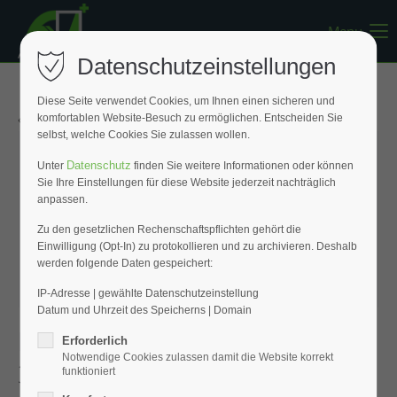
Menu
Register
|
Lost your password?
Datenschutzeinstellungen
Support
Diese Seite verwendet Cookies, um Ihnen einen sicheren und
« Zurück zur Übersicht
komfortablen Website-Besuch zu ermöglichen. Entscheiden Sie
Lorem ipsum dolor sit amet:
selbst, welche Cookies Sie zulassen wollen.
Datenschutz
Unter
finden Sie weitere Informationen oder können
Sie Ihre Einstellungen für diese Website jederzeit nachträglich
24h
anpassen.
/ 365days
Zu den gesetzlichen Rechenschaftspflichten gehört die
Einwilligung (Opt-In) zu protokollieren und zu archivieren. Deshalb
werden folgende Daten gespeichert:
We offer support for our customers
Mon - Fri 8:00am - 5:00pm
(GMT +1)
IP-Adresse | gewählte Datenschutzeinstellung
Datum und Uhrzeit des Speicherns | Domain
Get in touch
Eckablage V2A-Edelstahl
Erforderlich
Notwendige Cookies zulassen damit die Website korrekt
380 x 270 x 270 mm
Cybersteel Inc.
funktioniert
376-293 City Road, Suite 600