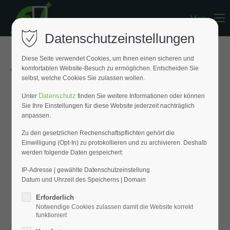
Menu
Register
|
Lost your password?
Datenschutzeinstellungen
Support
Diese Seite verwendet Cookies, um Ihnen einen sicheren und
« Zurück zur Übersicht
komfortablen Website-Besuch zu ermöglichen. Entscheiden Sie
Lorem ipsum dolor sit amet:
selbst, welche Cookies Sie zulassen wollen.
Datenschutz
Unter
finden Sie weitere Informationen oder können
Sie Ihre Einstellungen für diese Website jederzeit nachträglich
24h
anpassen.
/ 365days
Zu den gesetzlichen Rechenschaftspflichten gehört die
Einwilligung (Opt-In) zu protokollieren und zu archivieren. Deshalb
werden folgende Daten gespeichert:
We offer support for our customers
Mon - Fri 8:00am - 5:00pm
(GMT +1)
IP-Adresse | gewählte Datenschutzeinstellung
Datum und Uhrzeit des Speicherns | Domain
Get in touch
Erforderlich
Notwendige Cookies zulassen damit die Website korrekt
Cybersteel Inc.
funktioniert
376-293 City Road, Suite 600