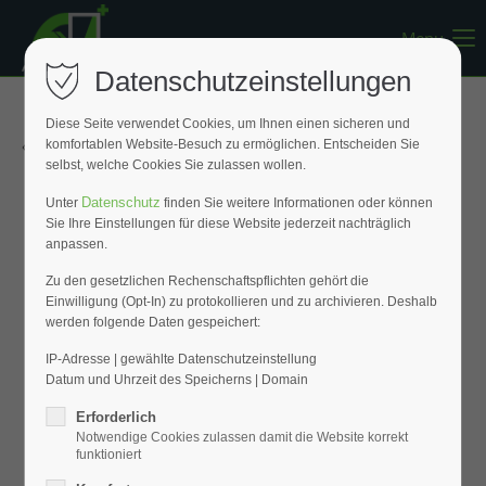
Menu
Register
|
Lost your password?
Datenschutzeinstellungen
Support
Diese Seite verwendet Cookies, um Ihnen einen sicheren und
« Zurück zur Übersicht
komfortablen Website-Besuch zu ermöglichen. Entscheiden Sie
Lorem ipsum dolor sit amet:
selbst, welche Cookies Sie zulassen wollen.
Datenschutz
Unter
finden Sie weitere Informationen oder können
Sie Ihre Einstellungen für diese Website jederzeit nachträglich
24h
anpassen.
/ 365days
Zu den gesetzlichen Rechenschaftspflichten gehört die
Einwilligung (Opt-In) zu protokollieren und zu archivieren. Deshalb
werden folgende Daten gespeichert:
We offer support for our customers
Mon - Fri 8:00am - 5:00pm
(GMT +1)
IP-Adresse | gewählte Datenschutzeinstellung
Datum und Uhrzeit des Speicherns | Domain
Get in touch
Erforderlich
Notwendige Cookies zulassen damit die Website korrekt
Cybersteel Inc.
funktioniert
376-293 City Road, Suite 600