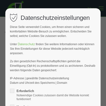
Menu
Register
|
Lost your password?
Datenschutzeinstellungen
Support
Diese Seite verwendet Cookies, um Ihnen einen sicheren und
« Zurück zur Übersicht
komfortablen Website-Besuch zu ermöglichen. Entscheiden Sie
Lorem ipsum dolor sit amet:
selbst, welche Cookies Sie zulassen wollen.
Datenschutz
Unter
finden Sie weitere Informationen oder können
Sie Ihre Einstellungen für diese Website jederzeit nachträglich
24h
anpassen.
/ 365days
Zu den gesetzlichen Rechenschaftspflichten gehört die
Einwilligung (Opt-In) zu protokollieren und zu archivieren. Deshalb
werden folgende Daten gespeichert:
We offer support for our customers
Mon - Fri 8:00am - 5:00pm
(GMT +1)
IP-Adresse | gewählte Datenschutzeinstellung
Datum und Uhrzeit des Speicherns | Domain
Get in touch
Erforderlich
Notwendige Cookies zulassen damit die Website korrekt
Cybersteel Inc.
funktioniert
376-293 City Road, Suite 600