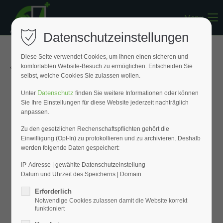
Menu
Register
|
Lost your password?
Datenschutzeinstellungen
Support
Diese Seite verwendet Cookies, um Ihnen einen sicheren und
« Zurück zur Übersicht
komfortablen Website-Besuch zu ermöglichen. Entscheiden Sie
Lorem ipsum dolor sit amet:
selbst, welche Cookies Sie zulassen wollen.
Datenschutz
Unter
finden Sie weitere Informationen oder können
Sie Ihre Einstellungen für diese Website jederzeit nachträglich
24h
anpassen.
/ 365days
Zu den gesetzlichen Rechenschaftspflichten gehört die
Einwilligung (Opt-In) zu protokollieren und zu archivieren. Deshalb
werden folgende Daten gespeichert:
We offer support for our customers
Mon - Fri 8:00am - 5:00pm
(GMT +1)
IP-Adresse | gewählte Datenschutzeinstellung
Datum und Uhrzeit des Speicherns | Domain
Get in touch
Erforderlich
Notwendige Cookies zulassen damit die Website korrekt
Cybersteel Inc.
funktioniert
376-293 City Road, Suite 600