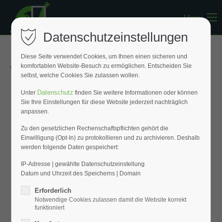
Menu
Register
|
Lost your password?
Datenschutzeinstellungen
Support
Diese Seite verwendet Cookies, um Ihnen einen sicheren und
« Zurück zur Übersicht
komfortablen Website-Besuch zu ermöglichen. Entscheiden Sie
Lorem ipsum dolor sit amet:
selbst, welche Cookies Sie zulassen wollen.
Datenschutz
Unter
finden Sie weitere Informationen oder können
Sie Ihre Einstellungen für diese Website jederzeit nachträglich
24h
anpassen.
/ 365days
Zu den gesetzlichen Rechenschaftspflichten gehört die
Einwilligung (Opt-In) zu protokollieren und zu archivieren. Deshalb
werden folgende Daten gespeichert:
We offer support for our customers
Mon - Fri 8:00am - 5:00pm
(GMT +1)
IP-Adresse | gewählte Datenschutzeinstellung
Datum und Uhrzeit des Speicherns | Domain
Get in touch
Erforderlich
Notwendige Cookies zulassen damit die Website korrekt
Cybersteel Inc.
funktioniert
376-293 City Road, Suite 600