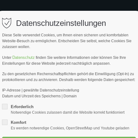
ort
Get in touch
EITE
PRODUKTE
SERVICE
PARTNER
ÜBER UNS
Datenschutzeinstellungen
psum dolor sit amet:
Cybersteel Inc.
Diese Seite verwendet Cookies, um Ihnen einen sicheren und komfortablen
376-293 City Road, Suite 600
Website-Besuch zu ermöglichen. Entscheiden Sie selbst, welche Cookies Sie
San Francisco, CA 94102
zulassen wollen.
4h
Datenschutz
Unter
finden Sie weitere Informationen oder können Sie Ihre
BRENNE
Have any questions?
Einstellungen für diese Website jederzeit nachträglich anpassen.
/ 365days
+44 1234 567 890
Länge 
Zu den gesetzlichen Rechenschaftspflichten gehört die Einwilligung (Opt-In) zu
protokollieren und zu archivieren. Deshalb werden folgende Daten gespeichert:
Drop us a line
BRENNENSTUHL
info@yourdomain.com
IP-Adresse | gewählte Datenschutzeinstellung
Datum und Uhrzeit des Speicherns | Domain
r support for our customers
ARTIKEL NR.
ri 8:00am - 5:00pm
(GMT +1)
Erforderlich
99800-040
Notwendige Cookies zulassen damit die Website korrekt funktioniert
Komfort
Es werden notwendige Cookies, OpenStreetMap und Youtube geladen