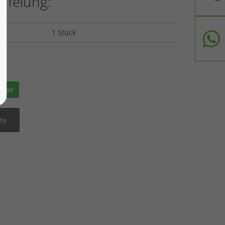
affelung:
1 Stück
ge
rbar