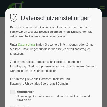
Menu
Register
|
Lost your password?
Datenschutzeinstellungen
Support
Diese Seite verwendet Cookies, um Ihnen einen sicheren und
« Zurück zur Übersicht
komfortablen Website-Besuch zu ermöglichen. Entscheiden Sie
Lorem ipsum dolor sit amet:
selbst, welche Cookies Sie zulassen wollen.
Datenschutz
Unter
finden Sie weitere Informationen oder können
Sie Ihre Einstellungen für diese Website jederzeit nachträglich
24h
anpassen.
/ 365days
Zu den gesetzlichen Rechenschaftspflichten gehört die
Einwilligung (Opt-In) zu protokollieren und zu archivieren. Deshalb
werden folgende Daten gespeichert:
We offer support for our customers
Mon - Fri 8:00am - 5:00pm
(GMT +1)
IP-Adresse | gewählte Datenschutzeinstellung
Datum und Uhrzeit des Speicherns | Domain
Get in touch
Erforderlich
Notwendige Cookies zulassen damit die Website korrekt
Cybersteel Inc.
funktioniert
376-293 City Road, Suite 600