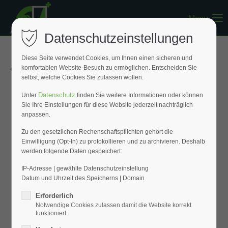
Menu
Register
|
Lost your password?
Datenschutzeinstellungen
Support
Diese Seite verwendet Cookies, um Ihnen einen sicheren und
« Zurück zur Übersicht
komfortablen Website-Besuch zu ermöglichen. Entscheiden Sie
Lorem ipsum dolor sit amet:
selbst, welche Cookies Sie zulassen wollen.
Datenschutz
Unter
finden Sie weitere Informationen oder können
Sie Ihre Einstellungen für diese Website jederzeit nachträglich
24h
anpassen.
/ 365days
Zu den gesetzlichen Rechenschaftspflichten gehört die
Einwilligung (Opt-In) zu protokollieren und zu archivieren. Deshalb
werden folgende Daten gespeichert:
We offer support for our customers
Mon - Fri 8:00am - 5:00pm
(GMT +1)
IP-Adresse | gewählte Datenschutzeinstellung
Datum und Uhrzeit des Speicherns | Domain
Get in touch
Erforderlich
Notwendige Cookies zulassen damit die Website korrekt
Cybersteel Inc.
funktioniert
376-293 City Road, Suite 600